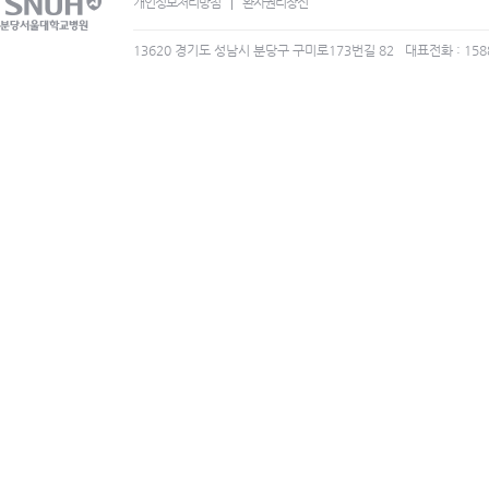
개인정보처리방침
환자권리장전
13620 경기도 성남시 분당구 구미로173번길 82
대표전화 : 158