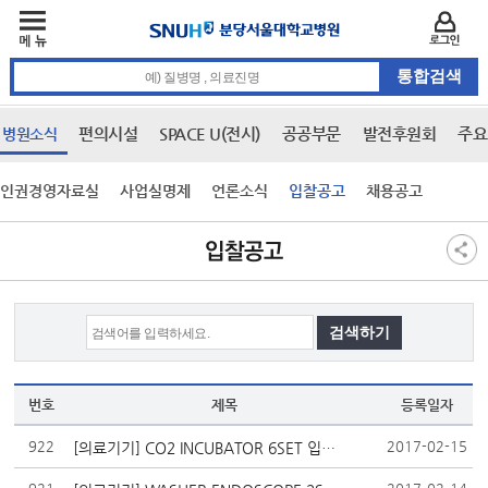
주메뉴
카피라이트 바로가기
주메뉴 바로가기
본문 바로가기
로그인
통합검색 검색어 입력
편의시설
SPACE U(전시)
공공부문
발전후원회
주요
병원소식
인권경영자료실
사업실명제
언론소식
입찰공고
채용공고
본문
입찰공고
번호
제목
등록일자
922
2017-02-15
[의료기기] CO2 INCUBATOR 6SET 입찰 공고