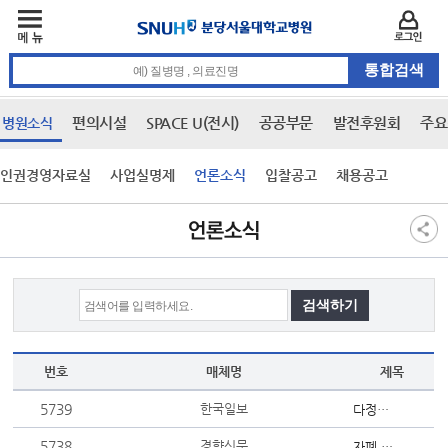
주메뉴
카피라이트 바로가기
주메뉴 바로가기
본문 바로가기
로그인
통합검색 검색어 입력
편의시설
SPACE U(전시)
공공부문
발전후원회
주요
병원소식
인권경영자료실
사업실명제
언론소식
입찰공고
채용공고
본문
언론소식
번호
매체명
제목
5739
한국일보
다정함이 새로운 펑크다 [삶과 문화]
5738
경향신문
자폐 유발하는 유전자 변이··· ‘하나’보다는 ‘쌍’으로 만날 때 위...