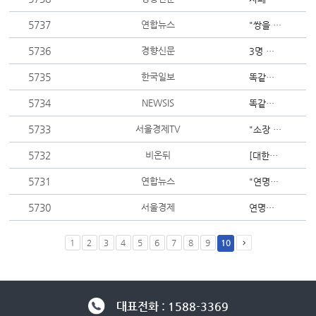
5737
연합뉴스
"쌍을 이룬 유전자가 함께 변이하면 자폐 가능성 높아져"
5736
경향신문
3명 중 1명이 앓는 ‘지방간’···간 때문만은 아니었다?
5735
한국일보
똑같이 먹어도 나이 들면 간에 지방 더 쌓인다
5734
NEWSIS
똑같이 먹었는데 나만 지방간…"이유는 '이것' 때문"
5733
서울경제TV
"소장 망가지면 간도 망가져"…지방간, 장내미생물 불균형과 연관
5732
비온뒤
[대한뇌졸중학회] 젊다고 안심할 수 없다 - 젊은 성인 뇌졸중 / 분당서울...
5731
연합뉴스
"연명의료법 시행후 '회복 가능성 큰' 환자에 심폐소생술 집중"
5730
서울경제
연명의료결정법 5년…“무의미한 CPR 줄고 생존 가능성 높였다”
1
2
3
4
5
6
7
8
9
10
대표전화 : 1588-3369