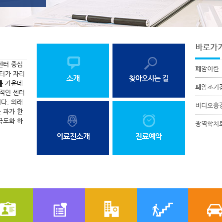
바로가
센터 중심
폐암이란
센터가 자리
를 가운데
폐암조기
질적인 센터
다. 외래
비디오흉
 과가 한
극도화 하
광역학치