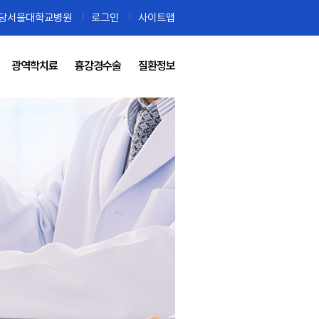
당서울대학교병원
로그인
사이트맵
광역학치료
흉강경수술
질환정보