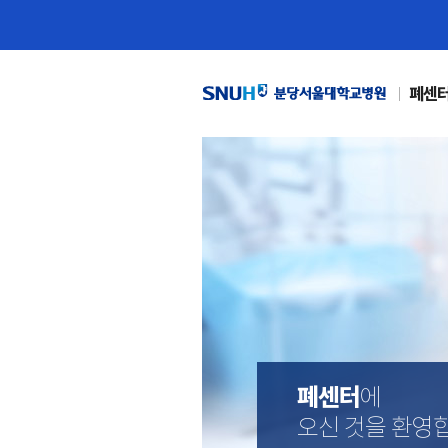
폐센
폐센터
에
오신 것을 환영