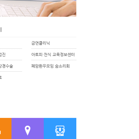
기
금연클리닉
검진
아토피·천식 교육정보센터
강경수술
폐암환우모임 숨소리회
료