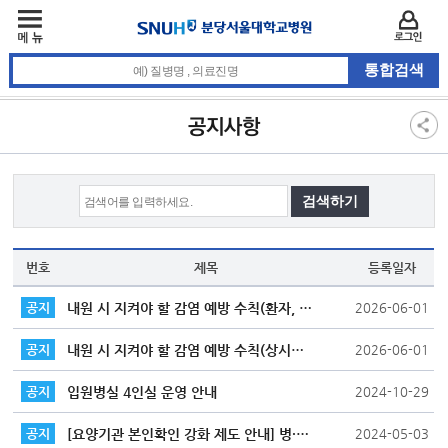
주메뉴
카피라이트 바로가기
주메뉴 바로가기
본문 바로가기
로그인
통합검색 검색어 입력
3차 메뉴
본문
공지사항
번호
제목
등록일자
내원 시 지켜야 할 감염 예방 수칙(환자, 보호자)
공지
2026-06-01
내원 시 지켜야 할 감염 예방 수칙(상시출입자)
공지
2026-06-01
입원병실 4인실 운영 안내
공지
2024-10-29
[요양기관 본인확인 강화 제도 안내] 병·의원 갈 땐 신분증 꼭 챙기세요!
공지
2024-05-03