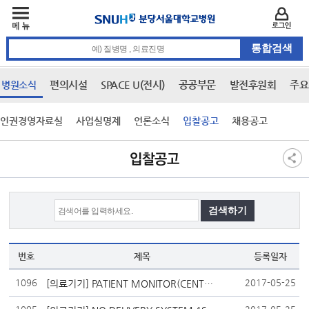
주메뉴
카피라이트 바로가기
주메뉴 바로가기
본문 바로가기
로그인
통합검색 검색어 입력
편의시설
SPACE U(전시)
공공부문
발전후원회
주요
병원소식
인권경영자료실
사업실명제
언론소식
입찰공고
채용공고
본문
입찰공고
번호
제목
등록일자
1096
2017-05-25
[의료기기] PATIENT MONITOR(CENTRAL) 1SET 외 3건 입찰 재공고