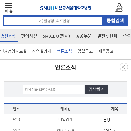
주메뉴
카피라이트 바로가기
주메뉴 바로가기
본문 바로가기
로그인
통합검색 검색어 입력
편의시설
SPACE U(전시)
공공부문
발전후원회
주요
병원소식
인권경영자료실
사업실명제
언론소식
입찰공고
채용공고
본문
언론소식
번호
매체명
제목
523
매일경제
분당서울대병원, 로봇수술 2000회 성공
522
KBS 뉴스9
40년간 노출된 폐…'간접흡연'도 치명적