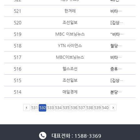
521
한겨레
비타민D 부족땐 치매·인지장애 위험 갑절
520
조선일보
[김상윤 교수의 뇌 이야기] 타이거 우즈의 '입스(yips)'는 뇌 신경 장애
519
MBC 이브닝뉴스
"비타민D 부족한 노인, 치매 빨리 온다"…섭취 어떻게?
518
YTN 사이언스
혈당량에 자동 반응…스마트 인슐린 개발
517
MBC이브닝뉴스
비타민D 부족한 노인, 치매 빨리 온다'…섭취 어떻게?
516
헬스조선
증후군 올바로 이해하기
515
조선일보
[김상윤 교수의 뇌 이야기] "매일 찾아오는 저 사람, 우리 딸 옷을 입었네"
514
매일경제
분당서울대병원, 유방재건술 부작용없이 한다
531
532
533
534
535
536
537
538
539
540
대표전화 : 1588-3369