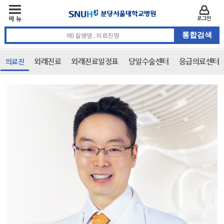
주메뉴
카피라이트 바로가기
주메뉴 바로가기
본문 바로가기
로그인
통합검색 검색어 입력
외래진료
외래진료일정표
당일수술센터
응급의료센터
의료진
본문