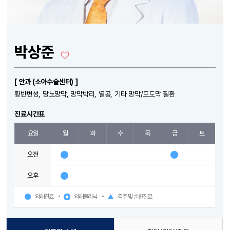
박상준
[ 안과 (소아수술센터) ]
황반변성, 당뇨망막, 망막박리, 열공, 기타 망막/포도막 질환
진료시간표
요일
월
화
수
목
금
토
오전
오후
외래진료
외래클리닉
격주 및 순환진료