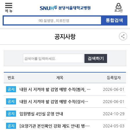
주메뉴
카피라이트 바로가기
주메뉴 바로가기
본문 바로가기
로그인
통합검색 검색어 입력
3차 메뉴
본문
공지사항
번호
제목
등록일자
내원 시 지켜야 할 감염 예방 수칙(환자, 보호자)
공지
2026-06-01
내원 시 지켜야 할 감염 예방 수칙(상시출입자)
공지
2026-06-01
입원병실 4인실 운영 안내
공지
2024-10-29
[요양기관 본인확인 강화 제도 안내] 병·의원 갈 땐 신분증 꼭 챙기세요!
공지
2024-05-03