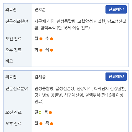
· 내분비대사내과 (암센터)
· 노인병내과 (노인의료센터)
진호준
· 노인병내과 (심장혈관센터)
사구체 신염, 만성콩팥병, 고혈압성 신질환, 당뇨성신질
ㄹ
환, 혈액투석 (만 16세 이상 진료)
월
수
· 류마티스내과 (관절센터)
· 류마티스내과
화
목
ㅁ
· 마취통증의학과 (암센터)
· 마취통증의학과 (척추센터)
· 마취통증의학과 (통증센터)
· 마취통증의학과(공용진료센터)
김세중
ㅂ
만성콩팥병, 급성신손상, 신장이식, 희귀난치 신장질환,
당뇨병성 콩팥병, 사구체신염, 혈액투석(만 16세 이상
· 방사선종양학과
· 비뇨의학과
진료)
· 비뇨의학과 (암센터)
· 비뇨의학과(공용진료센터)
월
목
ㅅ
월
목
· 산부인과
· 산부인과 (암센터)