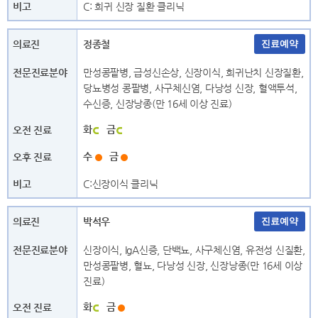
C: 희귀 신장 질환 클리닉
· 산부인과(공용진료센터)
· 성형외과
· 소아청소년과 (유전-희귀질환)
· 소아청소년과 (종합)
정종철
· 소아청소년과 (중환자)
· 소아청소년과(감염)
· 소아청소년과(내분비대사)
· 소아청소년과(소화기영양)
만성콩팥병, 급성신손상, 신장이식, 희귀난치 신장질환,
당뇨병성 콩팥병, 사구체신염, 다낭성 신장, 혈액투석,
· 소아청소년과(신경) (뇌신경센터)
· 소아청소년과(신경)
수신증, 신장낭종(만 16세 이상 진료)
· 소아청소년과(신생아)
· 소아청소년과(신장)
화
금
· 소아청소년과(심장)
· 소아청소년과(심장) (심장혈관센터)
· 소아청소년과(알레르기호흡기)
· 소아청소년과(전문의)
수
금
· 소아청소년과(혈액종양)
· 소아청소년과(혈액종양) (암센터)
C:신장이식 클리닉
· 소화기내과 (소화기센터)
· 소화기내과 (암센터)
· 순환기내과 (심장혈관센터)
· 신경과 (뇌신경센터)
박석우
· 신경과 (어지럼증센터)
· 신경외과 (뇌신경센터)
· 신경외과 (암센터)
· 신경외과 (척추센터)
신장이식, IgA신증, 단백뇨, 사구체신염, 유전성 신질환,
만성콩팥병, 혈뇨, 다낭성 신장, 신장낭종(만 16세 이상
· 신경외과 (통증센터)
· 신장내과
진료)
· 심장혈관흉부외과 (심장혈관센터)
· 심장혈관흉부외과 (암센터)
화
금
· 심장혈관흉부외과 (폐센터)