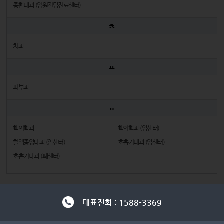
· 종합내과 (입원전담진료센터)
ㅊ
· 치과
ㅍ
· 피부과
ㅎ
· 핵의학과
· 핵의학과 (암센터)
· 혈액종양내과 (암센터)
· 호흡기내과 (암센터)
· 호흡기내과 (폐센터)
대표전화 : 1588-3369