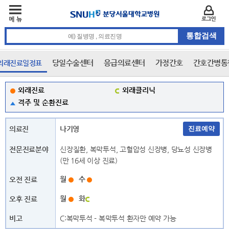
주메뉴
카피라이트 바로가기
주메뉴 바로가기
본문 바로가기
로그인
통합검색 검색어 입력
당일수술센터
응급의료센터
가정간호
간호간병통
외래진료일정표
3차 메뉴
본문
배경
외래진료일정표
외래진료
외래클리닉
격주 및 순환진료
전체
센터
진료과
나기영
ㄱ
신장질환, 복막투석, 고혈압성 신장병, 당뇨성 신장병
(만 16세 이상 진료)
· 가정의학과
· 감염내과
월
수
· 국제진료센터 (국제진료센터)
월
화
ㄴ
C:복막투석 - 복막투석 환자만 예약 가능
· 내분비대사내과
· 내분비대사내과 (노인의료센터)