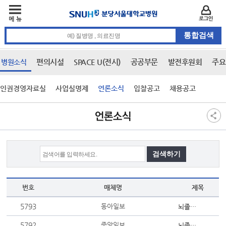
주메뉴
카피라이트 바로가기
주메뉴 바로가기
본문 바로가기
로그인
통합검색 검색어 입력
편의시설
SPACE U(전시)
공공부문
발전후원회
주요
병원소식
인권경영자료실
사업실명제
언론소식
입찰공고
채용공고
본문
언론소식
번호
매체명
제목
5793
동아일보
뇌졸중 13만명 분석…“3시간 골든타임 도착률, 10년째 제자리”
5792
중앙일보
뇌졸중 치료 좋아졌지만 ‘골든타임 도착’ 10년째 제자리