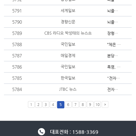
5791
세계일보
뇌졸중 골든타임 준수 10년째 제자리
5790
경향신문
뇌졸중 골든타임 내 병원 도착 10년째 제자리··· 이유는 ‘이것’ 안...
5789
CBS 라디오 박성태의 뉴스쇼
장형우 교수 "위고비 맞고 40kg 감량, 문제는 비용"
5788
국민일보
“체온 40도 안 넘어도, 피부 축축해도 열사병일 수 있어요”
5787
매일경제
분당서울대병원 정형외과 오주한 교수, 보건복지부장관 표창
5786
국민일보
폭염, '3고 환자' 노린다…탈수 방치하면 혈전·심근경색 위험
5785
한국일보
"전자담배로 바꿨으니 폐암 괜찮다?" 금연보다 발병 위험 1.5배 이상
5784
JTBC 뉴스
전자담배로 갈아타면 폐암 위험 '뚝'?… "완전 금연 아니면 무용지물"
1
2
3
4
5
6
7
8
9
10
대표전화 : 1588-3369