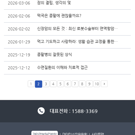
잠의 결핍, 생각의 덫
2026-03-06
떡국은 콩팥에 괜찮을까요?
2026-02-06
신장암의 모든 것 : 최신 로봇수술부터 면역항암치료까지
2026-02-02
먹고 기도하고 사랑하라: 생활 습관 교정을 통한 암 예방
2026-01-29
콩팥병의 잘못된 상식
2025-12-19
수면질환의 이해와 치료적 접근
2025-12-12
1
2
3
4
5
6
7
8
9
10
대표전화 : 1588-3369
개인정보처리방침
데이터 심의위원회
사이트맵