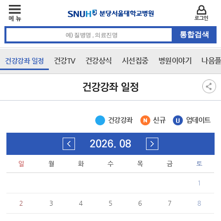
주메뉴
카피라이트 바로가기
주메뉴 바로가기
본문 바로가기
로그인
통합검색 검색어 입력
건강TV
건강상식
시선집중
병원이야기
나음플
건강강좌 일정
3차 메뉴
본문
건강강좌 일정
건강강좌
신규
업데이트
2026. 08
일
월
화
수
목
금
토
1
2
3
4
5
6
7
8