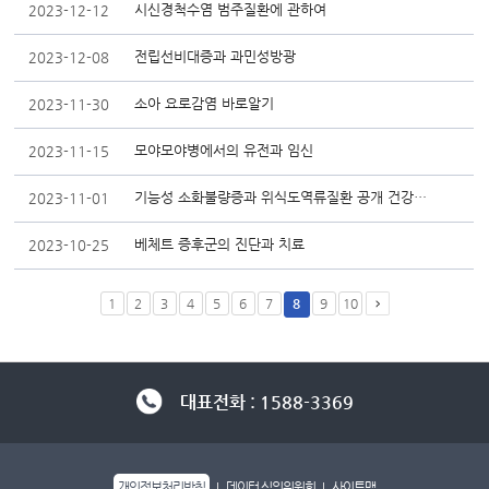
시신경척수염 범주질환에 관하여
2023-12-12
전립선비대증과 과민성방광
2023-12-08
소아 요로감염 바로알기
2023-11-30
모야모야병에서의 유전과 임신
2023-11-15
기능성 소화불량증과 위식도역류질환 공개 건강강좌
2023-11-01
베체트 증후군의 진단과 치료
2023-10-25
1
2
3
4
5
6
7
8
9
10
대표전화 : 1588-3369
개인정보처리방침
데이터 심의위원회
사이트맵