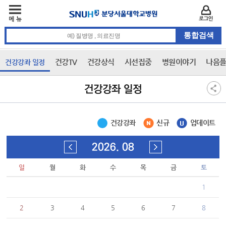
주메뉴
카피라이트 바로가기
주메뉴 바로가기
본문 바로가기
로그인
통합검색 검색어 입력
건강TV
건강상식
시선집중
병원이야기
나음플
건강강좌 일정
3차 메뉴
본문
건강강좌 일정
건강강좌
신규
업데이트
2026. 08
일
월
화
수
목
금
토
1
2
3
4
5
6
7
8